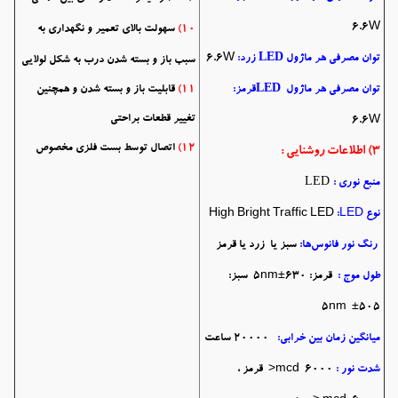
6.6W
10)
سهولت بالای تعمیر و نگهداری به
LED
توان مصرفی هر ماژول
زرد:
6.6W
سبب باز و بسته شدن درب به شکل لولایی
LED
توان مصرفی هر ماژول
قرمز:
11)
قابلیت باز و بسته شدن و همچنین
تغییر قطعات براحتی
6.6W
12)
اتصال توسط بست فلزی مخصوص
3) اطلاعات روشنایی :
LED
منبع نوری :
نوع
:LED
High Bright Traffic LED
رنگ نور فانوس‌ها:
سبز یا زرد یا قرمز
طول موج :
قرمز: 630±5nm سبز:
505± 5nm
میانگین زمان بین خرابی:
20000 ساعت
شدت نور :
mcd 6000< قرمز ،