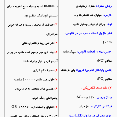
روش کنترل:
کنترل زمانبندی
( DIMING) ، به وسیله منبع تغذیه دارای
کاربرد:
خیابان ها، تقاطع ها و ...
سیستم اتوماتیک تنظیم نور
نوع:
چراغ ترافیکی وسلیل نقلیه
3)
حفاظت از محیط زیست و صرفه جویی
قطر ماژول استفاده شده در هر فانوس:
در انرژی
10cm
4)
طراحی زیبا و ظاهری عالی
جنس بدنه و قطعات فانوس:
پلی‌کربنات
5)
چند لای
مهر و موم شده
مقاوم در برابر
مقاوم (PC)
آب و گردو غبار و ارتعاشات
جنس پایه‌های فانوس(کرپی):
پلی کربنات
6)
مصرف کم انرژی
مقاوم (PC)
7)
طول عمر بالای
100000 ساعت
2) اطلاعات الکتریکی :
8)
عدسی های منحصر به فرد نوری،
ولتاژ ورودی:
220 ولت AC
یکنواختی رنگ خوب
فرکانس کارکرد:
50 هرتز
9)
انطباق با استاندارد GB-14887-
LED
توان مصرفی هر ماژول
سبز:
2003 و دیگر استانداردهای بین المللی