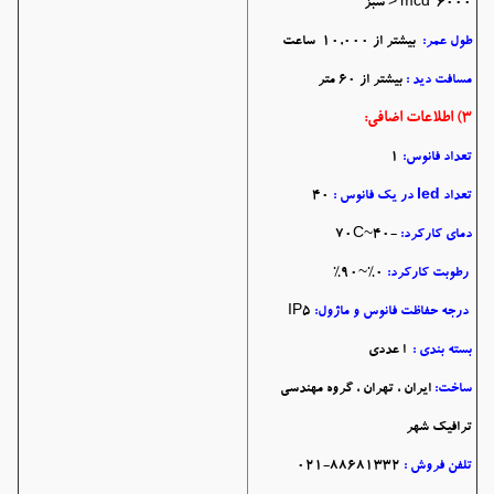
mcd 6000 < سبز
طول عمر:
بیشتر از 10,000 ساعت
مسافت دید :
بیشتر از 60 متر
3) اطلاعات اضافی:
تعداد فانوس:
1
تعداد led در یک فانوس :
40
دمای کارکرد:
-40~70C
رطوبت کارکرد:
0%~90%
درجه حفاظت فانوس و ماژول:
IP5
بسته بندی :
ا عددی
ساخت:
ایران ، تهران ، گروه مهندسی
ترافیک شهر
تلفن فروش :
88681332-021