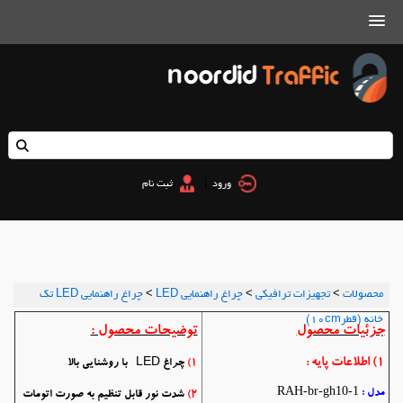
|
ورود
ثبت نام
محصولات
>
تجهیزات ترافیکی
>
چراغ راهنمایی LED
>
چراغ راهنمایی LED تک
خانه (قطر10cm)
جزئیات محصول
توضیحات محصول :
1
) اطلاعات پایه :
1)
چراغ LED با روشنایی بالا
RAH-br-gh10-1
مدل :
2)
شدت نور قابل تنظیم به صورت اتومات