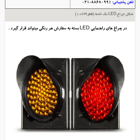
تلفن پشتیبانی:
88680991-021
شکل چراغ LED تک خانه (قطر10cm)
در چراغ های راهنمایی LED بسته به سفارش هر رنگی میتواند قرار گیرد .