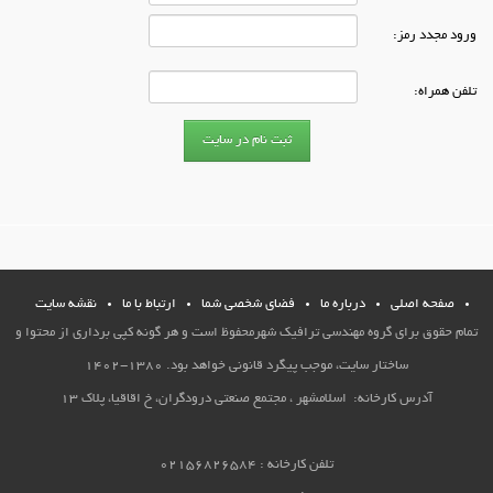
ورود مجدد رمز:
تلفن همراه:
صفحه اصلي
درباره ما
فضاي شخصي شما
ارتباط با ما
نقشه سایت
تمام حقوق برای گروه مهندسی ترافیک شهرمحفوظ است و هر گونه کپی برداری از محتوا و
ساختار سایت، موجب پیگرد قانونی خواهد بود. 1380-1402
آدرس کارخانه: اسلامشهر ، مجتمع صنعتی درودگران، خ اقاقیا، پلاک 13
تلفن کارخانه : 02156826584