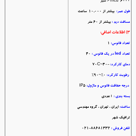
mcd 6000 < سبز
طول عمر:
بیشتر از 10,000 ساعت
مسافت دید :
بیشتر از 60 متر
3) اطلاعات اضافی:
تعداد فانوس:
1
تعداد led در یک فانوس :
40
دمای کارکرد:
-40~70C
رطوبت کارکرد:
0%~90%
درجه حفاظت فانوس و ماژول:
IP5
بسته بندی :
ا عددی
ساخت:
ایران ، تهران ، گروه مهندسی
ترافیک شهر
تلفن فروش :
88681332-021