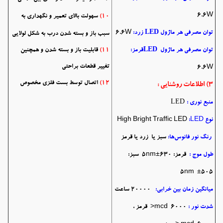
6.6W
10)
سهولت بالای تعمیر و نگهداری به
LED
توان مصرفی هر ماژول
زرد:
6.6W
سبب باز و بسته شدن درب به شکل لولایی
LED
توان مصرفی هر ماژول
قرمز:
11)
قابلیت باز و بسته شدن و همچنین
تغییر قطعات براحتی
6.6W
12)
اتصال توسط بست فلزی مخصوص
3) اطلاعات روشنایی :
LED
منبع نوری :
نوع
:LED
High Bright Traffic LED
رنگ نور فانوس‌ها:
سبز یا زرد یا قرمز
طول موج :
قرمز: 630±5nm سبز:
505± 5nm
میانگین زمان بین خرابی:
20000 ساعت
شدت نور :
mcd 6000< قرمز ،