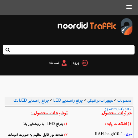
|
ورود
ثبت نام
محصولات
>
تجهیزات ترافیکی
>
چراغ راهنمایی LED
>
چراغ راهنمایی LED تک
خانه (قطر10cm)
جزئیات محصول
توضیحات محصول :
1
) اطلاعات پایه :
1)
چراغ LED با روشنایی بالا
RAH-br-gh10-1
مدل :
2)
شدت نور قابل تنظیم به صورت اتومات