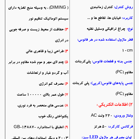
روش کنترل:
کنترل زمانبندی
( DIMING) ، به وسیله منبع تغذیه دارای
کاربرد:
خیابان ها، تقاطع ها و ...
سیستم اتوماتیک تنظیم نور
نوع:
چراغ ترافیکی وسلیل نقلیه
3)
حفاظت از محیط زیست و صرفه جویی
قطر ماژول استفاده شده در هر فانوس:
در انرژی
10cm
4)
طراحی زیبا و ظاهری عالی
جنس بدنه و قطعات فانوس:
پلی‌کربنات
5)
چند لای
مهر و موم شده
مقاوم در برابر
مقاوم (PC)
آب و گردو غبار و ارتعاشات
جنس پایه‌های فانوس(کرپی):
پلی کربنات
6)
مصرف کم انرژی
مقاوم (PC)
7)
طول عمر بالای
100000 ساعت
2) اطلاعات الکتریکی :
8)
عدسی های منحصر به فرد نوری،
ولتاژ ورودی:
220 ولت AC
یکنواختی رنگ خوب
فرکانس کارکرد:
50 هرتز
9)
انطباق با استاندارد GB-14887-
LED
توان مصرفی هر ماژول
سبز:
2003 و دیگر استانداردهای بین المللی