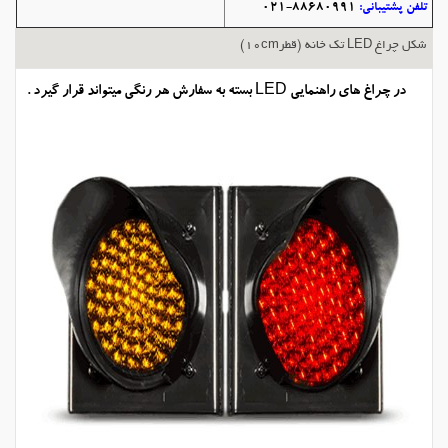
تلفن پشتیبانی:
88680991-021
شکل چراغ LED تک خانه (قطر10cm)
در چراغ های راهنمایی LED بسته به سفارش هر رنگی میتواند قرار گیرد .