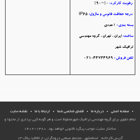
رطوبت کارکرد:
0%~90%
درجه حفاظت فانوس و ماژول:
IP65
بسته بندی :
ا عددی
ساخت:
ایران ، تهران ، گروه مهندسی
ترافیک شهر
تلفن فروش :
44734969-021
صفحه اصلي
درباره ما
فضاي شخصي شما
ارتباط با ما
نقشه سایت
تمام حقوق برای گروه مهندسی ترافیک شهرمحفوظ است و هر گونه کپی برداری از محتوا و
ساختار سایت، موجب پیگرد قانونی خواهد بود. 1380-1402
آدرس کارخانه: اسلامشهر ، مجتمع صنعتی درودگران، خ اقاقیا، پلاک 13