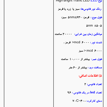
نوع
:LED
High Bright Traffic LED
رنگ نور فانوس‌ها:
سبز یا زرد یا قرمز
طول موج :
قرمز: 630±5nm سبز:
505± 5nm
میانگین زمان بین خرابی:
20000 ساعت
شدت نور :
mcd 6000< قرمز ،
mcd 6000 < سبز
طول عمر:
بیشتر از 10,000 ساعت
مسافت دید :
بیشتر از 60 متر
5) اطلاعات اضافی:
تعداد فانوس:
2
تعداد led در یک فانوس :
96
دمای کارکرد:
-40~70C