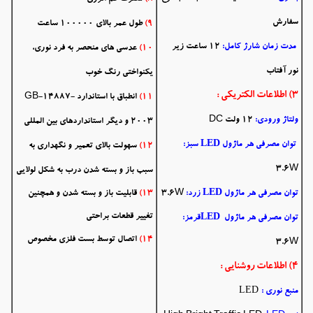
سفارش
9)
طول عمر بالای
100000 ساعت
مدت زمان شارژ کامل:
12
ساعت زیر
10)
عدسی های منحصر به فرد نوری،
نور آفتاب
یکنواختی رنگ خوب
3) اطلاعات الکتریکی :
11)
انطباق با استاندارد GB-14887-
ولتاژ ورودی:
12 ولت DC
2003 و دیگر استانداردهای بین المللی
LED
توان مصرفی هر ماژول
سبز:
12)
سهولت بالای تعمیر و نگهداری به
3.6W
سبب باز و بسته شدن درب به شکل لولایی
LED
توان مصرفی هر ماژول
زرد:
3.6W
13)
قابلیت باز و بسته شدن و همچنین
LED
تغییر قطعات براحتی
توان مصرفی هر ماژول
قرمز:
14)
اتصال توسط بست فلزی مخصوص
3.6W
4) اطلاعات روشنایی :
LED
منبع نوری :