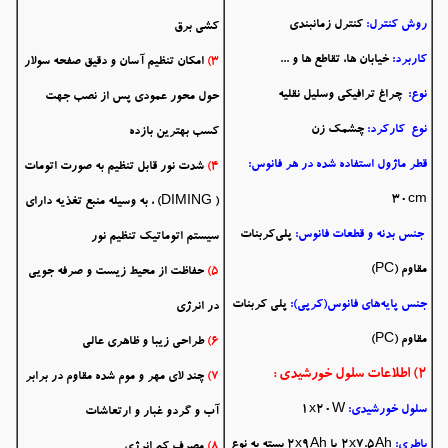
روش کنترل:
کنترل زمانبندی
کشی برق
کاربرد:
خیابان ها، تقاطع ها و ...
3)
امکان تنظیم آسان و دقیق صفحه سولار
نوع:
چراغ ترافیکی وسلیل نقلیه
حول محور عمودی پس از نصب جهت
نوع کارکرد:
چشمک زن
کسب بهترین بازده
قطر ماژول استفاده شده در هر فانوس:
4)
شدت نور قابل تنظیم به صورت اتومات
30cm
( DIMING) ، به وسیله منبع تغذیه دارای
جنس بدنه و قطعات فانوس:
پلی‌کربنات
سیستم اتوماتیک تنظیم نور
مقاوم (PC)
5)
حفاظت از محیط زیست و صرفه جویی
جنس پایه‌های فانوس(کرپی):
پلی کربنات
در انرژی
مقاوم (PC)
6)
طراحی زیبا و ظاهری عالی
2) اطلاعات سلول خورشیدی :
7)
چند لای
مهر و موم شده
مقاوم در برابر
سلول خورشیدی:
1x20W
آب و گردو غبار و ارتعاشات
باطری:
2x7.5Ah یا 2x9Ah بسته به نوع
8)
مصرف کم انرژی