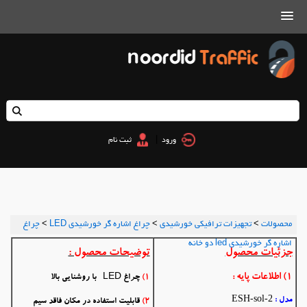
|
ورود
ثبت نام
محصولات
>
تجهیزات ترافیکی خورشیدی
>
چراغ اشاره گر خورشیدی LED
>
چراغ
اشاره گر خورشیدی led دو خانه
جزئیات محصول
توضیحات محصول :
1
) اطلاعات پایه :
1)
چراغ LED با روشنایی بالا
ESH-sol-2
مدل :
2)
قابلیت استفاده در مکان فاقد سیم