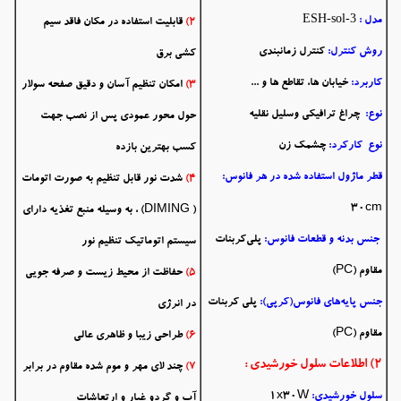
ESH-sol-3
مدل :
2)
قابلیت استفاده در مکان فاقد سیم
روش کنترل:
کنترل زمانبندی
کشی برق
کاربرد:
خیابان ها، تقاطع ها و ...
3)
امکان تنظیم آسان و دقیق صفحه سولار
نوع:
چراغ ترافیکی وسلیل نقلیه
حول محور عمودی پس از نصب جهت
نوع کارکرد:
چشمک زن
کسب بهترین بازده
قطر ماژول استفاده شده در هر فانوس:
4)
شدت نور قابل تنظیم به صورت اتومات
30cm
( DIMING) ، به وسیله منبع تغذیه دارای
جنس بدنه و قطعات فانوس:
پلی‌کربنات
سیستم اتوماتیک تنظیم نور
مقاوم (PC)
5)
حفاظت از محیط زیست و صرفه جویی
جنس پایه‌های فانوس(کرپی):
پلی کربنات
در انرژی
مقاوم (PC)
6)
طراحی زیبا و ظاهری عالی
2) اطلاعات سلول خورشیدی :
7)
چند لای
مهر و موم شده
مقاوم در برابر
سلول خورشیدی:
1x30W
آب و گردو غبار و ارتعاشات