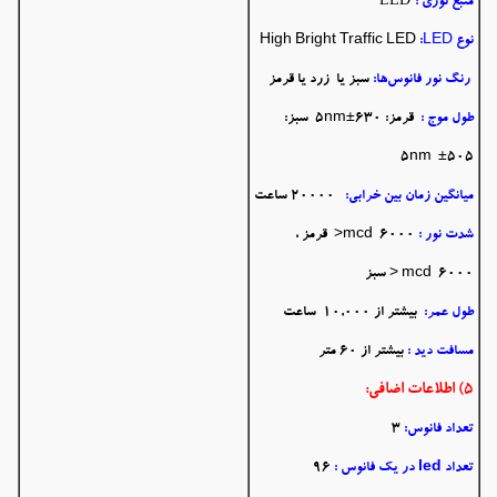
منبع نوری :
نوع
:LED
High Bright Traffic LED
رنگ نور فانوس‌ها:
سبز یا زرد یا قرمز
طول موج :
قرمز: 630±5nm سبز:
505± 5nm
میانگین زمان بین خرابی:
20000 ساعت
شدت نور :
mcd 6000< قرمز ،
mcd 6000 < سبز
طول عمر:
بیشتر از 10,000 ساعت
مسافت دید :
بیشتر از 60 متر
5) اطلاعات اضافی:
تعداد فانوس:
3
تعداد led در یک فانوس :
96