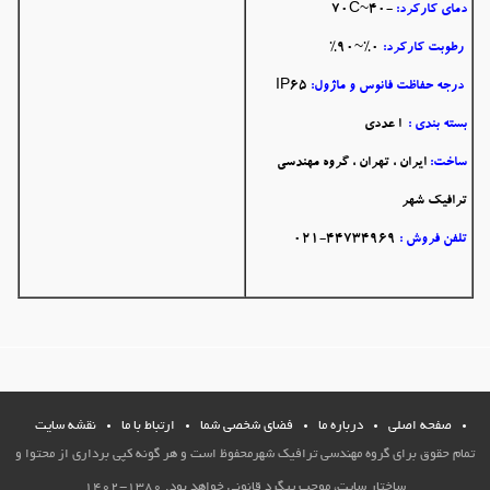
دمای کارکرد:
-40~70C
رطوبت کارکرد:
0%~90%
درجه حفاظت فانوس و ماژول:
IP65
بسته بندی :
ا عددی
ساخت:
ایران ، تهران ، گروه مهندسی
ترافیک شهر
تلفن فروش :
44734969-021
صفحه اصلي
درباره ما
فضاي شخصي شما
ارتباط با ما
نقشه سایت
تمام حقوق برای گروه مهندسی ترافیک شهرمحفوظ است و هر گونه کپی برداری از محتوا و
ساختار سایت، موجب پیگرد قانونی خواهد بود. 1380-1402