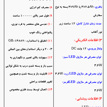
باطری:
3x7.5Ah یا 3x9Ah بسته به نوع
8)
مصرف کم انرژی
سفارش
9)
طول عمر بالای
100000 ساعت
مدت زمان شارژ کامل:
12
ساعت زیر
10)
عدسی های منحصر به فرد نوری،
نور آفتاب
یکنواختی رنگ خوب
3) اطلاعات الکتریکی :
11)
انطباق با استاندارد GB-14887-
ولتاژ ورودی:
12 ولت DC
2003 و دیگر استانداردهای بین المللی
LED
توان مصرفی هر ماژول
سبز:
12)
سهولت بالای تعمیر و نگهداری به
3.6W
سبب باز و بسته شدن درب به شکل لولایی
LED
توان مصرفی هر ماژول
زرد:
3.6W
13)
قابلیت باز و بسته شدن و همچنین
LED
تغییر قطعات براحتی
توان مصرفی هر ماژول
قرمز:
14)
اتصال توسط بست فلزی مخصوص
3.6W
4) اطلاعات روشنایی :
LED